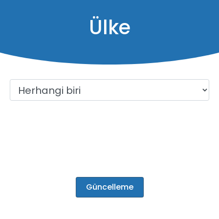
Ülke
Filtreler
2
sonuçlar
Güncelleme
Demo ihale
demo2